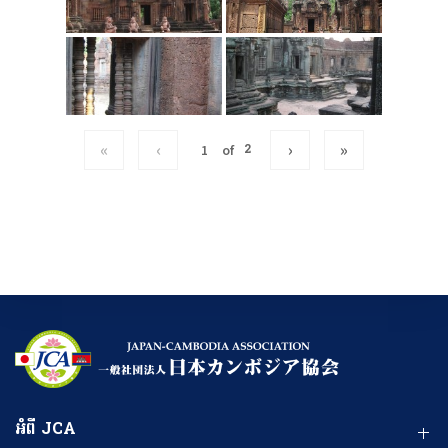
«
‹
›
»
of
2
អំពី JCA