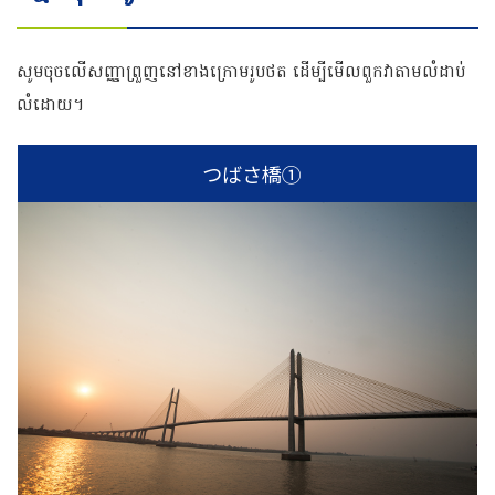
សូមចុចលើសញ្ញាព្រួញនៅខាងក្រោមរូបថត ដើម្បីមើលពួកវាតាមលំដាប់
លំដោយ។
つばさ橋①