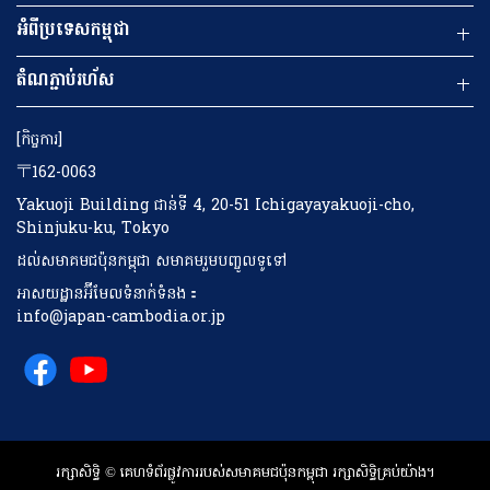
អំពីប្រទេសកម្ពុជា
តំណ​ភ្ជាប់​រហ័ស
[កិច្ចការ]
〒162-0063
Yakuoji Building ជាន់ទី 4, 20-51 Ichigayayakuoji-cho,
Shinjuku-ku, Tokyo
ដល់សមាគមជប៉ុនកម្ពុជា សមាគមរួមបញ្ចូលទូទៅ
អាសយដ្ឋានអ៊ីមែលទំនាក់ទំនង：
info@japan-cambodia.or.jp
រក្សាសិទ្ធិ © គេហទំព័រផ្លូវការរបស់សមាគមជប៉ុនកម្ពុជា រក្សាសិទ្ធិគ្រប់យ៉ាង។