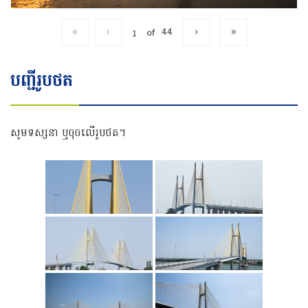
«
‹
›
»
of
44
បញ្ជីរូបថត
សូមទស្សនា ឬចុចលើរូបថត។