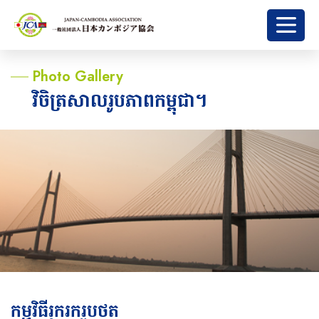
Photo Gallery
វិចិត្រសាលរូបភាពកម្ពុជា។
កម្មវិធីរុករករូបថត