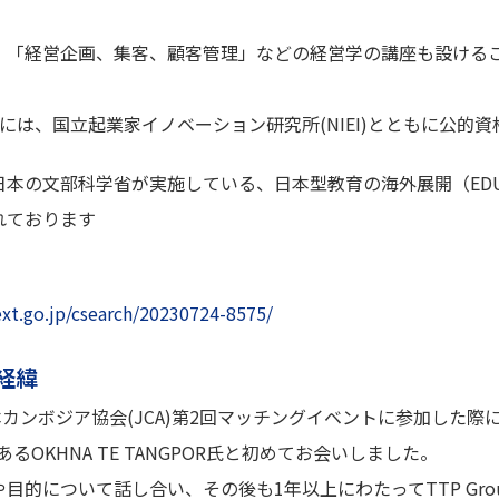
、「経営企画、集客、顧客管理」などの経営学の講座も設ける
には、国立起業家イノベーション研究所(NIEI)とともに公的
本の文部科学省が実施している、日本型教育の海外展開（EDU-
れております
xt.go.jp/csearch/20230724-8575/
経緯
本カンボジア協会(JCA)第2回マッチングイベントに参加した際に、
代表であるOKHNA TE TANGPOR氏と初めてお会いしました。
的について話し合い、その後も1年以上にわたってTTP Groups