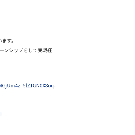
います。
ーンシップをして実戦経
mmMGjUm4z_5lZ1GN0X8oq-
l