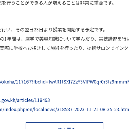
売を行うことができる人が増えることは非常に重要です。
講式を行い、その翌日23日より授業を開始する予定です。
半の1年間は、座学で美容知識について学んだり、実技講習を行
を実際に学校へお招きして施術を行ったり、提携サロンでインタ
s/oknha/117167?fbclid=IwAR1lSXf7ZzY3VfPW0qr0r3lz9m
.gov.kh/articles/118493
om/index.php/en/localnews/318587-2023-11-21-08-35-23.htm