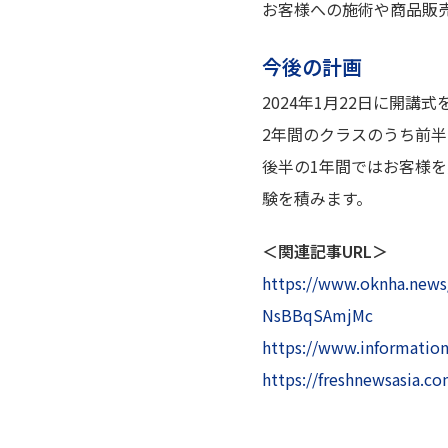
お客様への施術や商品販
今後の計画
2024年1月22日に開
2年間のクラスのうち前
後半の1年間ではお客様
験を積みます。
＜関連記事URL＞
https://www.oknha.new
NsBBqSAmjMc
https://www.information
https://freshnewsasia.c