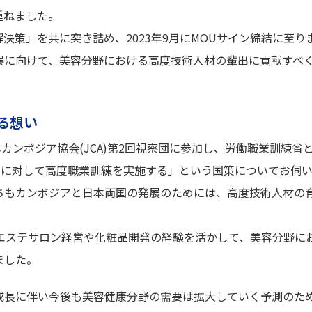
を重ねました。
決策」を共に突き詰め、2023年9月にMOUサイン締結に至り
展に向けて、美容分野における高度技術人材の輩出に貢献すべ
る想い
本カンボジア協会(JCA)第2回視察団に参加し、労働職業訓練省と
万人に対して高度職業訓練を実施する」という国策についてお伺
ちもカンボジアと日本両国の発展のためには、高度技術人材の
るエステサロン経営や化粧品開発の経験を活かして、美容分野に
ました。
成長に伴い今後も美容健康分野の需要は拡大していく予測のた