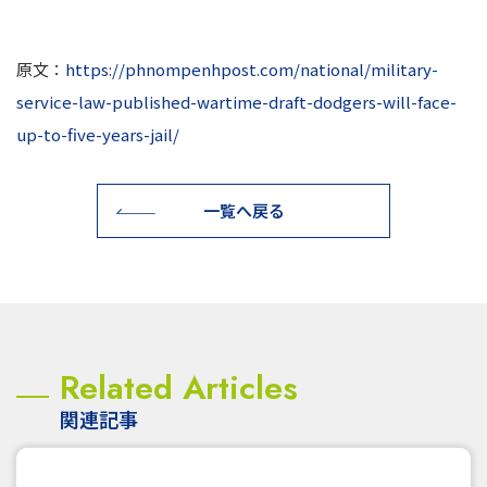
原文：
https://phnompenhpost.com/national/military-
service-law-published-wartime-draft-dodgers-will-face-
up-to-five-years-jail/
一覧へ戻る
Related Articles
関連記事