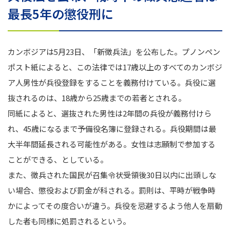
最長5年の懲役刑に
カンボジアは5月23日、「新徴兵法」を公布した。プノンペン
ポスト紙によると、この法律では17歳以上のすべてのカンボジ
ア人男性が兵役登録をすることを義務付けている。兵役に選
抜されるのは、18歳から25歳までの若者とされる。
同紙によると、選抜された男性は2年間の兵役が義務付けら
れ、45歳になるまで予備役名簿に登録される。兵役期間は最
大半年間延長される可能性がある。女性は志願制で参加する
ことができる、としている。
また、徴兵された国民が召集令状受領後30日以内に出頭しな
い場合、懲役および罰金が科される。罰則は、平時が戦争時
かによってその度合いが違う。兵役を忌避するよう他人を扇動
した者も同様に処罰されるという。