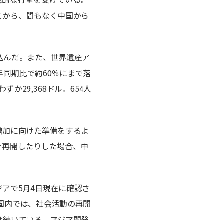
とから、間もなく中国から
込んだ。また、世界遺産ア
同期比で約60％にまで落
か29,368ドル。654人
客増加に向けた準備をするよ
を再開したりした場合、中
アで5月4日現在に確認さ
国内では、社会活動の再開
は続いている。アジア開発