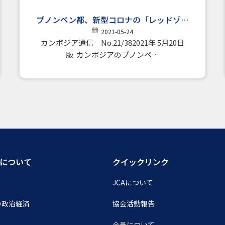
プノンペン都、新型コロナの「レッドゾー
ン」を解除 新規感染者数は減少傾向に
2021-05-24
カンボジア通信 No.21/382021年 5月20日
版 カンボジアのプノンペ…
について
クイックリンク
ス
JCAについて
の政治経済
協会活動報告
会員について