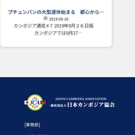
プチュンバンの大型連休始まる 都心から地
方へ無料バスや無料電車も
2019-09-26
カンボジア通信 #７ 2019年9月２６日版
カンボジアでは9月27…
[事務局]