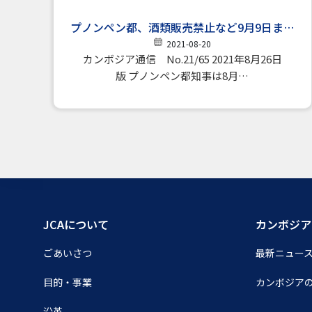
プノンペン都、酒類販売禁止など9月9日まで
延長
2021-08-20
カンボジア通信 No.21/65 2021年8月26日
版 プノンペン都知事は8月…
JCAについて
カンボジア
ごあいさつ
最新ニュー
目的・事業
カンボジア
沿革