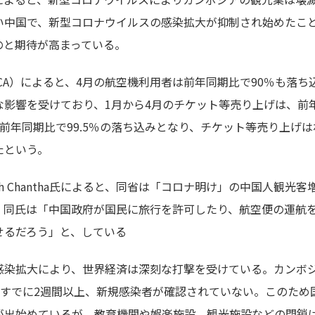
い中国で、新型コロナウイルスの感染拡大が抑制され始めたこ
のと期待が高まっている。
A）によると、4月の航空機利用者は前年同期比で90％も落ち
影響を受けており、1月から4月のチケット等売り上げは、前年
年同期比で99.5％の落ち込みとなり、チケット等売り上げはわず
たという。
h Chantha氏によると、同省は「コロナ明け」の中国人観光
。同氏は「中国政府が国民に旅行を許可したり、航空便の運航
せるだろう」と、している
染拡大により、世界経済は深刻な打撃を受けている。カンボジ
、すでに2週間以上、新規感染者が確認されていない。このため
が出始めているが、教育機関や娯楽施設、観光施設などの閉鎖