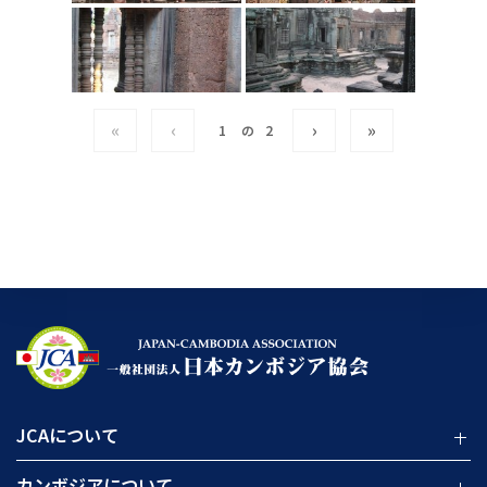
«
‹
›
»
の
2
JCAについて
カンボジアについて